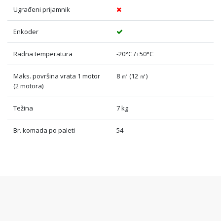
Ugrađeni prijamnik
Enkoder
Radna temperatura
-20°C /+50°C
Maks. površina vrata 1 motor
8 ㎡ (12 ㎡)
(2 motora)
Težina
7 kg
Br. komada po paleti
54