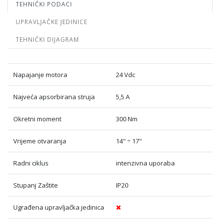
TEHNIČKI PODACI
UPRAVLJAČKE JEDINICE
TEHNIČKI DIJAGRAM
Napajanje motora
24 Vdc
Najveća apsorbirana struja
5,5 A
Okretni moment
300 Nm
Vrijeme otvaranja
14" ÷ 17"
Radni ciklus
intenzivna uporaba
Stupanj Zaštite
IP20
Ugrađena upravljačka jedinica