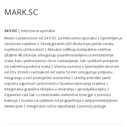
MARK.SC
24 V DC
| intenzivna uporaba
Motor s prijenosom od 24 V DC za intenzivnu uporabu | Opremljen je
servisnim svjetlom s 14 integriranih LED dioda koje jamče visoku
svjetlosnu učinkovitost | Aktuator odlikuju kompaktne veličine
(duljine 48 cm) koje omogućuju pojednostavljeno uravnoteženje
vrata, kao i jednostavno i brzo sastavljanje, čak i prilikom primjene
na zakretna podizna vrata | Izlazna osovina s četvrtastim otvorom
od 20 x 20 mm i razmakom od samo 53 mm omogućuje potpunu
integraciju u već postojećim sustavima | Uređaj enkoder jamči
najveću sigurnost i preciznost u fazama rukovanja vratima |
Integrirana granična sklopka u otvaranju i upravljačka tipka |
Zajamčen rad čak i u nedostatku električne energije s pomoću
baterija | Sustav sa zaštitom od prignječenja s amperometrijskom
detekcijom | Integrirano ručno otpuštanje s pomoću poluge