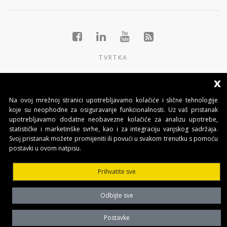
TVRTKA
GRUPACIJA
x
PROIZVODI
Na ovoj mrežnoj stranici upotrebljavamo kolačiće i slične tehnologije
koje su neophodne za osiguravanje funkcionalnosti. Uz vaš pristanak
KONTAKTI
upotrebljavamo dodatne neobavezne kolačiće za analizu upotrebe,
statističke i marketinške svrhe, kao i za integraciju vanjskog sadržaja.
Svoj pristanak možete promijeniti ili povući u svakom trenutku s pomoću
BENINCA AUTOMATIKA D.O.O.
postavki u ovom natpisu.
Marinići 183,Viškovo
51 216, (Hrvatska)
Prihvatite sve
T +385 51 361 546
automatika@beninca.com
Odbijte sve
Temeljni kapital: 50.000,00 EUR (uplaćen u cjelosti)
Trgovački sud u Rijeci
Postavke
PDVID i OIB: (HR)25497092701