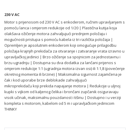
230 V AC
Motor s prijenosom od 230 V AC s enkoderom, ručnim upravljanjem s
pomoću lanca i omjerom redukcije od 1/20 | Plastična kutija koja
olakšava ožičenje motora zahvaljujući prednjem položaju i
mogućnosti pristupa s pomoću kabela iz tri različita položaja |
Opremljen je apsolutnim enkoderom koji omogućuje prilagodbu
položaja krajnjih prekidača za otvaranje i zatvaranje vrata izravno u
upravljačkoj jedinici | Brzo ožičenje sa spojnicom za jednostavnu i
brzu ugradnju | Dostupna su dva dodatka za lančani prijenos s
omjerom redukcije 1:1 (ugradnja motora izvan osi) ili 1:1,8 (povećenje
okretnog momenta ili brzine) | Maksimalna sigurnost zajamčena je
čak i kod uporabe brze deblokade zahvaljujući
mikroprekidaču koji prekida napajanje motora | Redukcije u uljnoj
kupki s vijkom od kaljenog čelika i brončani zupčanik osiguravaju
visok učinak, maksimalnu pouzdanost i tišinu | Dostupno i u verziji
kompleta s motorom, kabelom od 5 m i upravljačkom jedinicom
THINKY