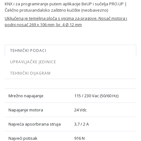
KNX i za programiranje putem aplikacije BeUP i sučelja PRO.UP |
Čelično protuvandalsko zaštitno kućište (neobavezno)
Uključena je temeljna ploča s vijcima za pragove. Nosač motora i
podni nosač 269 x 106 mm, br. 4 Ø 12 mm
TEHNIČKI PODACI
UPRAVLJAČKE JEDINICE
TEHNIČKI DIJAGRAM
Mrežno napajanje
115 / 230 Vac (50/60 Hz)
Napajanje motora
24 Vdc
Najveća apsorbirana struja
3,7 / 2 A
Najveći potisak
916 N