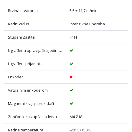
Brzina otvaranja
5,5 ÷ 11,7 m/min
Radni ciklus
intenzivna uporaba
Stupanj Zaštite
IP44
Ugrađena upravljačka jedinica
Ugrađeni prijamnik
Enkoder
Virtualnim enkoderom
Magnetni krajnji prekidači
Zupčanik za zupčastu letvu
M4 Z18
Radna temperatura
-20°C /+50°C