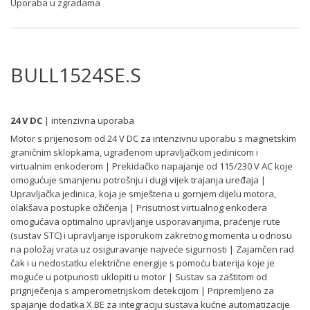
Uporaba u zgradama
BULL1524SE.S
24 V DC
| intenzivna uporaba
Motor s prijenosom od 24 V DC za intenzivnu uporabu s magnetskim
graničnim sklopkama, ugrađenom upravljačkom jedinicom i
virtualnim enkoderom | Prekidačko napajanje od 115/230 V AC koje
omogućuje smanjenu potrošnju i dugi vijek trajanja uređaja |
Upravljačka jedinica, koja je smještena u gornjem dijelu motora,
olakšava postupke ožičenja | Prisutnost virtualnog enkodera
omogućava optimalno upravljanje usporavanjima, praćenje rute
(sustav STC) i upravljanje isporukom zakretnog momenta u odnosu
na položaj vrata uz osiguravanje najveće sigurnosti | Zajamčen rad
čak i u nedostatku električne energije s pomoću baterija koje je
moguće u potpunosti uklopiti u motor | Sustav sa zaštitom od
prignječenja s amperometrijskom detekcijom | Pripremljeno za
spajanje dodatka X.BE za integraciju sustava kućne automatizacije