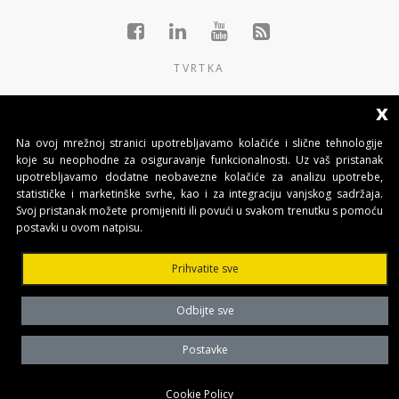
TVRTKA
GRUPACIJA
x
PROIZVODI
Na ovoj mrežnoj stranici upotrebljavamo kolačiće i slične tehnologije
koje su neophodne za osiguravanje funkcionalnosti. Uz vaš pristanak
KONTAKTI
upotrebljavamo dodatne neobavezne kolačiće za analizu upotrebe,
statističke i marketinške svrhe, kao i za integraciju vanjskog sadržaja.
Svoj pristanak možete promijeniti ili povući u svakom trenutku s pomoću
BENINCA AUTOMATIKA D.O.O.
postavki u ovom natpisu.
Marinići 183,Viškovo
51 216, (Hrvatska)
Prihvatite sve
T +385 51 361 546
automatika@beninca.com
Odbijte sve
Temeljni kapital: 50.000,00 EUR (uplaćen u cjelosti)
Trgovački sud u Rijeci
Postavke
PDVID i OIB: (HR)25497092701
Privacy Policy
Cookie Policy