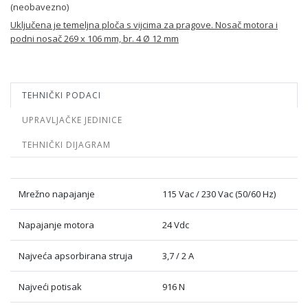
(neobavezno)
Uključena je temeljna ploča s vijcima za pragove. Nosač motora i
podni nosač 269 x 106 mm, br. 4 Ø 12 mm
TEHNIČKI PODACI
UPRAVLJAČKE JEDINICE
TEHNIČKI DIJAGRAM
Mrežno napajanje
115 Vac / 230 Vac (50/60 Hz)
Napajanje motora
24 Vdc
Najveća apsorbirana struja
3,7 / 2 A
Najveći potisak
916 N