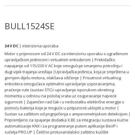
BULL1524SE
24 V DC
| intenzivna uporaba
Motor s prijenosom od 24 V DC za intenzivnu uporabu s ugrađenom
upravljačkom jedinicom i virtualnim enkoderom | Prekidačko
napajanje od 115/230 V AC koje omogućuje smanjenu potrošnju i
dugi vijek trajanja uređaja |Upravljačka jedinica, koja je smještena u
gornjem dijelu motora, olakšava ožičenje | Prisutnost virtualnog
enkodera omogućava optimalno upravljanje usporavanjima,
praćenje rute (sustav STC) i upravljanje isporukom okretnog
momenta u odnosu na položaj vrata uz osiguravanje najveće
sigurnosti | Zajamčen rad čak i u nedostatku električne energije s
pomoću baterija koje je moguće u potpunosti uklopiti u motor |
Sustav sa zaštitom od prignječenja s amperometrijskom detekcijom |
Pripremljeno za spajanje dodatka X.BE za integraciju sustava kućne
automatizacije KNX i za programiranje putem aplikacije BeUP i
sučelja PRO.UP | Čelično protuvandalsko zaštitno kućište