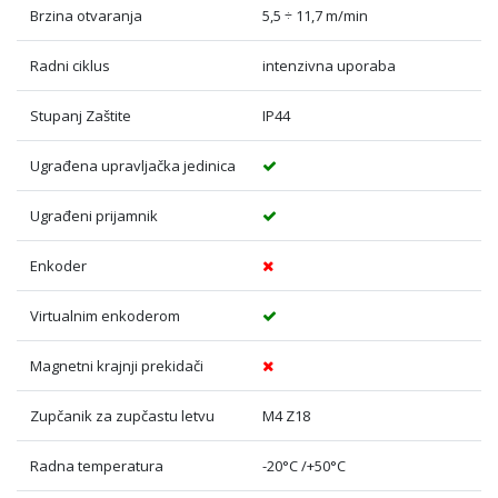
Brzina otvaranja
5,5 ÷ 11,7 m/min
Radni ciklus
intenzivna uporaba
Stupanj Zaštite
IP44
Ugrađena upravljačka jedinica
Ugrađeni prijamnik
Enkoder
Virtualnim enkoderom
Magnetni krajnji prekidači
Zupčanik za zupčastu letvu
M4 Z18
Radna temperatura
-20°C /+50°C