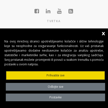
TVRTKA
GRUPACIJA
x
PROIZVODI
Na ovoj mrežnoj stranici upotrebljavamo kolačiće i slične tehnologije
koje su neophodne za osiguravanje funkcionalnosti. Uz vaš pristanak
KONTAKTI
upotrebljavamo dodatne neobavezne kolačiće za analizu upotrebe,
statističke i marketinške svrhe, kao i za integraciju vanjskog sadržaja.
Svoj pristanak možete promijeniti ili povući u svakom trenutku s pomoću
BENINCA AUTOMATIKA D.O.O.
postavki u ovom natpisu.
Marinići 183,Viškovo
51 216, (Hrvatska)
Prihvatite sve
T +385 51 361 546
automatika@beninca.com
Odbijte sve
Temeljni kapital: 50.000,00 EUR (uplaćen u cjelosti)
Trgovački sud u Rijeci
Postavke
PDVID i OIB: (HR)25497092701
Privacy Policy