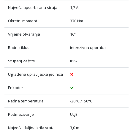
Najveća apsorbirana struja
1,7 A
Okretni moment
370 Nm
Vrijeme otvaranja
16”
Radni ciklus
intenzivna uporaba
Stupanj Zaštite
IP67
Ugrađena upravljačka jedinica
Enkoder
Radna temperatura
-20°C /+50°C
Podmazivanje
ULJE
Najveća duljina krila vrata
3,0 m