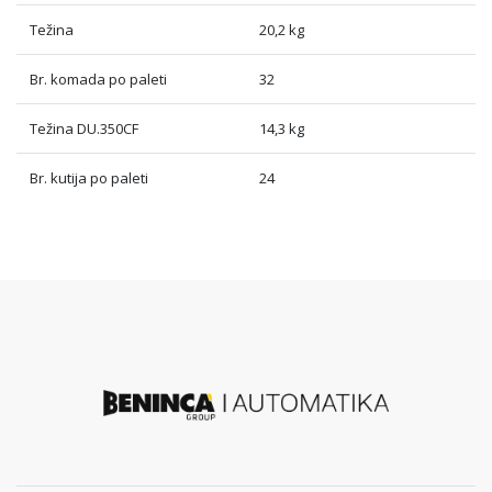
Težina
20,2 kg
Br. komada po paleti
32
Težina DU.350CF
14,3 kg
Br. kutija po paleti
24