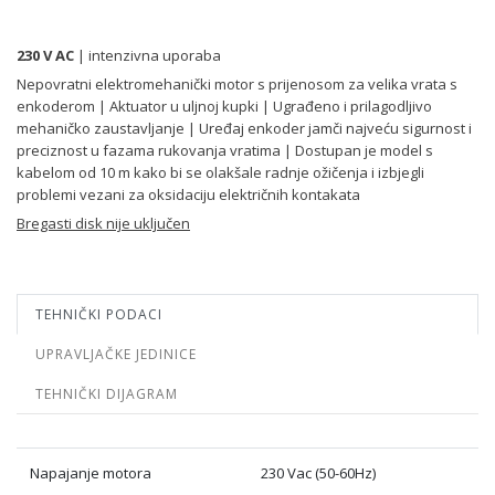
230 V AC
| intenzivna uporaba
Nepovratni elektromehanički motor s prijenosom za velika vrata s
enkoderom | Aktuator u uljnoj kupki | Ugrađeno i prilagodljivo
mehaničko zaustavljanje | Uređaj enkoder jamči najveću sigurnost i
preciznost u fazama rukovanja vratima | Dostupan je model s
kabelom od 10 m kako bi se olakšale radnje ožičenja i izbjegli
problemi vezani za oksidaciju električnih kontakata
Bregasti disk nije uključen
TEHNIČKI PODACI
UPRAVLJAČKE JEDINICE
TEHNIČKI DIJAGRAM
Napajanje motora
230 Vac (50-60Hz)