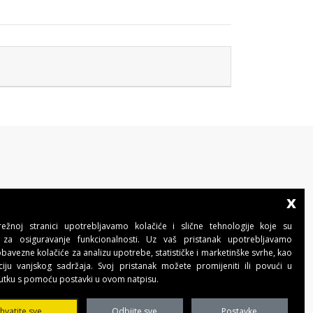
x
BENINCA AUTOMATIKA D.O.O.
Marinići 183,Viškovo
žnoj stranici upotrebljavamo kolačiće i slične tehnologije koje su
51 216, (Hrvatska)
za osiguravanje funkcionalnosti. Uz vaš pristanak upotrebljavamo
T +385 51 361 546
avezne kolačiće za analizu upotrebe, statističke i marketinške svrhe, kao
automatika@beninca.com
ciju vanjskog sadržaja. Svoj pristanak možete promijeniti ili povući u
utku s pomoću postavki u ovom natpisu.
Temeljni kapital: 50.000,00 EUR (uplaćen u
cjelosti)
ihvatite sve
Odbijte sve
Postavke