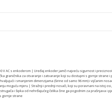
0 V AC s enkoderom | Uređaj enkoder jamči najveću sigurnost i preciznos
čka graničnika za otvaranje i zatvaranje koji su dostupni s gornje strane i
hvaljujući i smanjenim dimenzijama (širine od samo 96 mm) i vijčanim nosa
u moguću mjeru | Stražnji i prednji nosači, koji su poravnani na istoj osi
m strugača i šipka od nehrđajućeg čelika čine ga pogodnim za prašnjava i p
 gornje strane