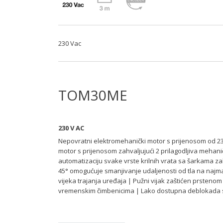
230 Vac
TOM30ME
230 V AC
Nepovratni elektromehanički motor s prijenosom od 23
motor s prijenosom zahvaljujući 2 prilagodljiva mehani
automatizaciju svake vrste krilnih vrata sa šarkama za
45° omogućuje smanjivanje udaljenosti od tla na najmanj
vijeka trajanja uređaja | Pužni vijak zaštićen prsteno
vremenskim čimbenicima | Lako dostupna deblokada s