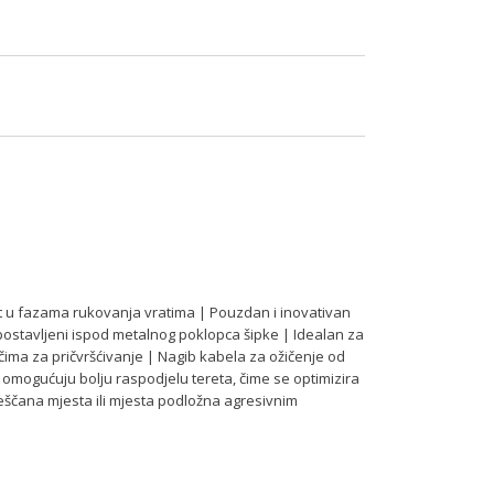
t u fazama rukovanja vratima | Pouzdan i inovativan
 postavljeni ispod metalnog poklopca šipke | Idealan za
čima za pričvršćivanje | Nagib kabela za ožičenje od
, omogućuju bolju raspodjelu tereta, čime se optimizira
ješčana mjesta ili mjesta podložna agresivnim