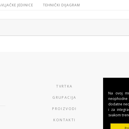
VLJAČKE JEDINICE
TEHNIČKI DIJAGRAM
TVRTKA
Na ovoj mre
GRUPACIJA
neophodne 
dodatne neob
PROIZVODI
i za integra
svakom tren
KONTAKTI
Pr