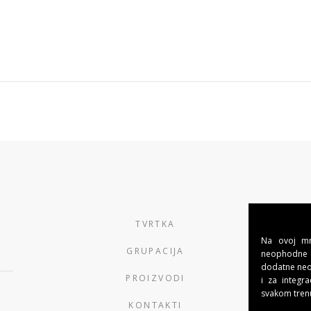
TVRTKA
Na ovoj mre
GRUPACIJA
neophodne 
dodatne neob
PROIZVODI
i za integra
svakom tren
KONTAKTI