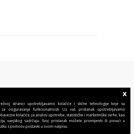
x
BENINCA AUTOMATIKA D.O.O.
Marinići 183,Viškovo
žnoj stranici upotrebljavamo kolačiće i slične tehnologije koje su
51 216, (Hrvatska)
za osiguravanje funkcionalnosti. Uz vaš pristanak upotrebljavamo
T +385 51 361 546
avezne kolačiće za analizu upotrebe, statističke i marketinške svrhe, kao
automatika@beninca.com
ciju vanjskog sadržaja. Svoj pristanak možete promijeniti ili povući u
utku s pomoću postavki u ovom natpisu.
Temeljni kapital: 50.000,00 EUR (uplaćen u