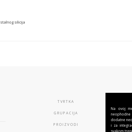
talnog silicija
TVRTKA
Na ovoj mre
GRUPACIJA
neophodne 
dodatne neob
PROIZVODI
i za integra
svakom tren