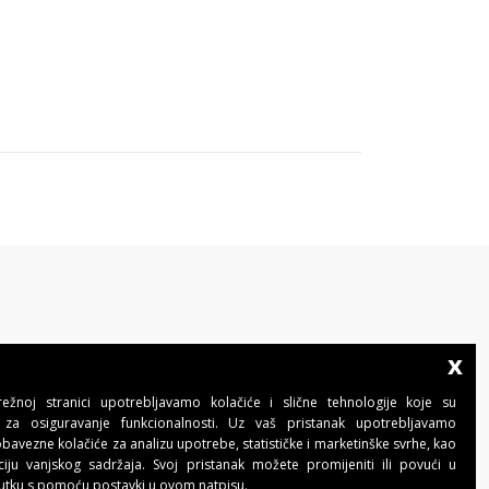
x
BENINCA AUTOMATIKA D.O.O.
Marinići 183,Viškovo
žnoj stranici upotrebljavamo kolačiće i slične tehnologije koje su
51 216, (Hrvatska)
za osiguravanje funkcionalnosti. Uz vaš pristanak upotrebljavamo
T +385 51 361 546
avezne kolačiće za analizu upotrebe, statističke i marketinške svrhe, kao
automatika@beninca.com
ciju vanjskog sadržaja. Svoj pristanak možete promijeniti ili povući u
utku s pomoću postavki u ovom natpisu.