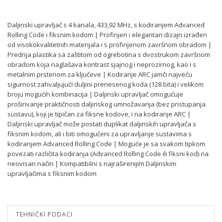
Daljinski upravljač s 4 kanala, 433,92 MHz, s kodiranjem Advanced
Rolling Code i fiksnim kodom | Profinjen i elegantan dizajn izrađen
od visokokvalitetnih materijala i s profinjenom završnom obradom |
Prednja plastika sa zaštitom od ogrebotina s dvostrukom završnom
obradom koja naglašava kontrast sjajnog i neprozirnog, kao i s
metalnim prstenom za ključeve | Kodiranje ARC jamči najveću
sigurnost zahvaljujući duljini prenesenog koda (128 bita) i velikom
broju mogućih kombinacija | Daljinski upravljač omogućuje
proširivanje praktičnosti daljinskog umnožavanja (bez pristupanja
sustavu), koji je tipičan za fiksne kodove, i na kodiranje ARC |
Daljinski upravljač može postati duplikat daljinskih upravljača s
fiksnim kodom, ali i biti omogućeni za upravljanje sustavima s
kodiranjem Advanced Rolling Code | Moguće je sa svakom tipkom
povezati različita kodiranja (Advanced Rolling Code ili fiksni kod) na
neovisan način | Kompatibilni s najraširenijim Daljinskim
upravljačima s fiksnim kodom
TEHNIČKI PODACI