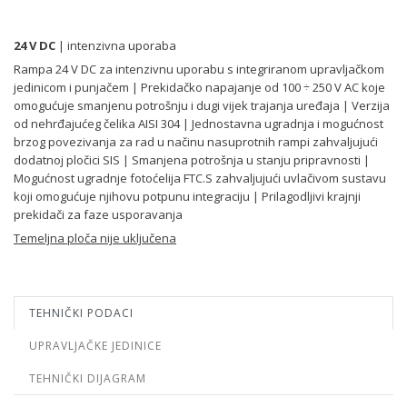
24 V DC
| intenzivna uporaba
Rampa 24 V DC za intenzivnu uporabu s integriranom upravljačkom
jedinicom i punjačem | Prekidačko napajanje od 100 ÷ 250 V AC koje
omogućuje smanjenu potrošnju i dugi vijek trajanja uređaja | Verzija
od nehrđajućeg čelika AISI 304 | Jednostavna ugradnja i mogućnost
brzog povezivanja za rad u načinu nasuprotnih rampi zahvaljujući
dodatnoj pločici SIS | Smanjena potrošnja u stanju pripravnosti |
Mogućnost ugradnje fotoćelija FTC.S zahvaljujući uvlačivom sustavu
koji omogućuje njihovu potpunu integraciju | Prilagodljivi krajnji
prekidači za faze usporavanja
Temeljna ploča nije uključena
TEHNIČKI PODACI
UPRAVLJAČKE JEDINICE
TEHNIČKI DIJAGRAM