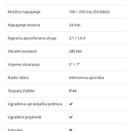
Mrežno napajanje
100 ÷ 250 Vac (50-60Hz)
Napajanje motora
24 Vdc
Najveća apsorbirana struja
3,1 / 1,6 A
Okretni moment
285 Nm
Vrijeme otvaranja
5” ÷ 7”
Radni ciklus
intenzivna uporaba
Stupanj Zaštite
IP44
Ugrađena upravljačka jedinica
Ugrađeni prijamnik
Enkoder