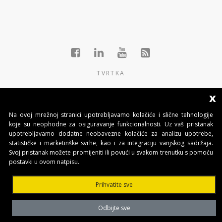
TVRTKA
GRUPACIJA
x
PROIZVODI
Na ovoj mrežnoj stranici upotrebljavamo kolačiće i slične tehnologije
koje su neophodne za osiguravanje funkcionalnosti. Uz vaš pristanak
KONTAKTI
upotrebljavamo dodatne neobavezne kolačiće za analizu upotrebe,
statističke i marketinške svrhe, kao i za integraciju vanjskog sadržaja.
Svoj pristanak možete promijeniti ili povući u svakom trenutku s pomoću
BENINCA AUTOMATIKA D.O.O.
postavki u ovom natpisu.
Marinići 183,Viškovo
51 216, (Hrvatska)
Prihvatite sve
T +385 51 361 546
automatika@beninca.com
Odbijte sve
Temeljni kapital: 50.000,00 EUR (uplaćen u cjelosti)