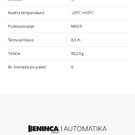
Radna temperatura
-20°C /+50°C
Podmazivanje
MASTI
Širina prolaza
6,5 m
Težina
80,2 kg
Br. komada po paleti
6