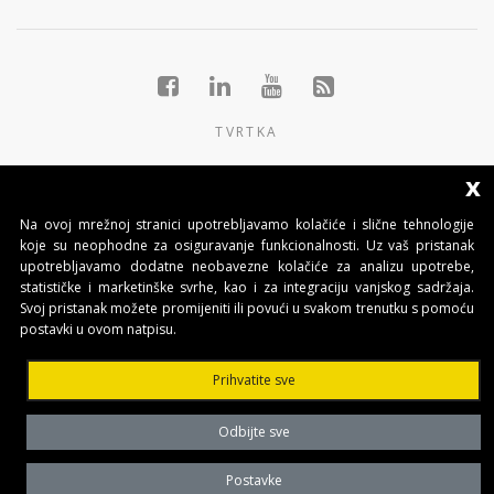
TVRTKA
GRUPACIJA
x
PROIZVODI
Na ovoj mrežnoj stranici upotrebljavamo kolačiće i slične tehnologije
koje su neophodne za osiguravanje funkcionalnosti. Uz vaš pristanak
KONTAKTI
upotrebljavamo dodatne neobavezne kolačiće za analizu upotrebe,
statističke i marketinške svrhe, kao i za integraciju vanjskog sadržaja.
Svoj pristanak možete promijeniti ili povući u svakom trenutku s pomoću
BENINCA AUTOMATIKA D.O.O.
postavki u ovom natpisu.
Marinići 183,Viškovo
51 216, (Hrvatska)
Prihvatite sve
T +385 51 361 546
automatika@beninca.com
Odbijte sve
Temeljni kapital: 50.000,00 EUR (uplaćen u cjelosti)
Trgovački sud u Rijeci
Postavke
PDVID i OIB: (HR)25497092701