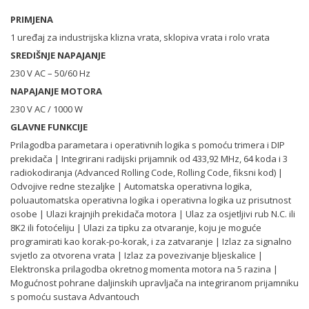
PRIMJENA
1 uređaj za industrijska klizna vrata, sklopiva vrata i rolo vrata
SREDIŠNJE NAPAJANJE
230 V AC – 50/60 Hz
NAPAJANJE MOTORA
230 V AC / 1000 W
GLAVNE FUNKCIJE
Prilagodba parametara i operativnih logika s pomoću trimera i DIP
prekidača | Integrirani radijski prijamnik od 433,92 MHz, 64 koda i 3
radiokodiranja (Advanced Rolling Code, Rolling Code, fiksni kod) |
Odvojive redne stezaljke | Automatska operativna logika,
poluautomatska operativna logika i operativna logika uz prisutnost
osobe | Ulazi krajnjih prekidača motora | Ulaz za osjetljivi rub N.C. ili
8K2 ili fotoćeliju | Ulazi za tipku za otvaranje, koju je moguće
programirati kao korak-po-korak, i za zatvaranje | Izlaz za signalno
svjetlo za otvorena vrata | Izlaz za povezivanje bljeskalice |
Elektronska prilagodba okretnog momenta motora na 5 razina |
Mogućnost pohrane daljinskih upravljača na integriranom prijamniku
s pomoću sustava Advantouch