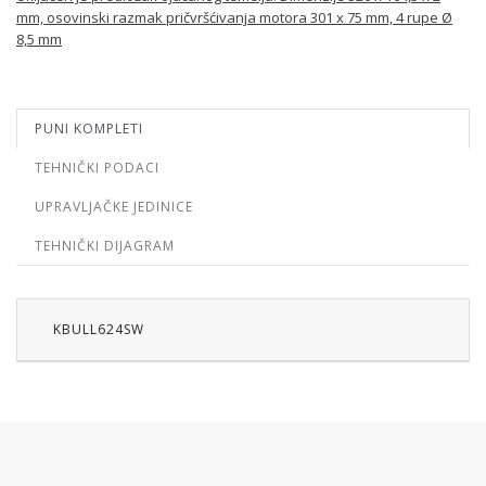
mm, osovinski razmak pričvršćivanja motora 301 x 75 mm, 4 rupe Ø
8,5 mm
PUNI KOMPLETI
TEHNIČKI PODACI
UPRAVLJAČKE JEDINICE
TEHNIČKI DIJAGRAM
KBULL624SW