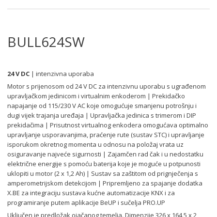
BULL624SW
24 V DC
| intenzivna uporaba
Motor s prijenosom od 24 V DC za intenzivnu uporabu s ugrađenom
upravljačkom jedinicom i virtualnim enkoderom | Prekidačko
napajanje od 115/230 V AC koje omogućuje smanjenu potrošnju i
dugi vijek trajanja uređaja | Upravljačka jedinica s trimerom i DIP
prekidačima | Prisutnost virtualnog enkodera omogućava optimalno
upravljanje usporavanjima, praćenje rute (sustav STC) i upravljanje
isporukom okretnog momenta u odnosu na položaj vrata uz
osiguravanje najveće sigurnosti | Zajamčen rad čak i u nedostatku
električne energije s pomoću baterija koje je moguće u potpunosti
uklopiti u motor (2 x 1,2 Ah) | Sustav sa zaštitom od prignječenja s
amperometrijskom detekcijom | Pripremljeno za spajanje dodatka
X.BE za integraciju sustava kućne automatizacije KNX i za
programiranje putem aplikacije BeUP i sučelja PRO.UP
Uključen je predložak ojačanog temelja. Dimenzije 326 x 164,5 x 2