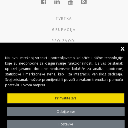
TVRTKA
GRUPACIJA
PROIZVODI
x
KONTAKTI
Na ovoj mrežnoj stranici upotrebljavamo kolačiće i slične tehnologije
koje su neophodne za osiguravanje funkcionalnosti. Uz vaš pristanak
BENINCA AUTOMATIKA D.O.O.
upotrebljavamo dodatne neobavezne kolačiće za analizu upotrebe,
statističke i marketinške svrhe, kao i za integraciju vanjskog sadržaja.
Marinići 183,Viškovo
Svoj pristanak možete promijeniti ili povući u svakom trenutku s pomoću
51 216, (Hrvatska)
postavki u ovom natpisu.
T +385 51 361 546
Prihvatite sve
automatika@beninca.com
Odbijte sve
Temeljni kapital: 50.000,00 EUR (uplaćen u cjelosti)
Trgovački sud u Rijeci
PDVID i OIB: (HR)25497092701
Postavke